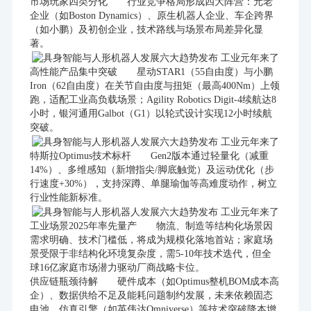
市场玩家四类分化 行业竞争格局形成四大阵营：元老
企业（如Boston Dynamics）、原生机器人企业、车企跨界
（如小鹏）及初创企业，技术路线与场景布局差异化显
著。
高性能产品集中突破 星动STAR1（55自由度）与小鹏
Iron（62自由度）在关节自由度与扭矩（最高400Nm）上领
跑，适配工业高负载场景；Agility Robotics Digit-4续航达8
小时，银河通用Galbot（G1）以轮式设计实现12小时续航
突破。
特斯拉Optimus技术标杆 Gen2版本通过轻量化（减重
14%）、多维感知（新增指尖/脚底触觉）及运动优化（步
行速度+30%），支持深蹲、单腿瑜伽等高难度动作，树立
行业性能新标准。
工业场景2025年率先量产 物流、制造等结构化场景因
需求明确、技术门槛低，将成为规模化落地首站；家庭场
景受限于非结构化环境复杂度，需5-10年技术迭代，但全
球16亿家庭市场潜力驱动厂商战略卡位。
供应链瓶颈待解 硬件成本（如Optimus整机BOM成本高
企）、数据供给不足及能耗问题制约发展，未来依赖固态
电池、仿真引擎（如英伟达Omniverse）等技术突破降本增